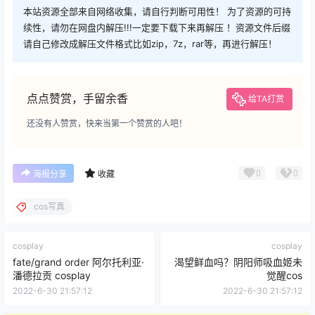
本站资源全部来自网络收集，请自行判断可用性！ 为了资源的可持
续性，请勿在网盘内解压!!!一定要下载下来再解压 ！资源文件后缀
请自己修改成解压文件格式比如zip，7z，rar等，再进行解压！
点点赞赏，手留余香
给TA打赏
还没有人赞赏，快来当第一个赞赏的人吧！
0
0
海报分享
收藏
cos写真
cosplay
cosplay
fate/grand order 阿尔托利亚·
渴望鲜血吗？阴阳师吸血姬未
潘德拉贡 cosplay
觉醒cos
2022-6-30 21:57:12
2022-6-30 21:57:12