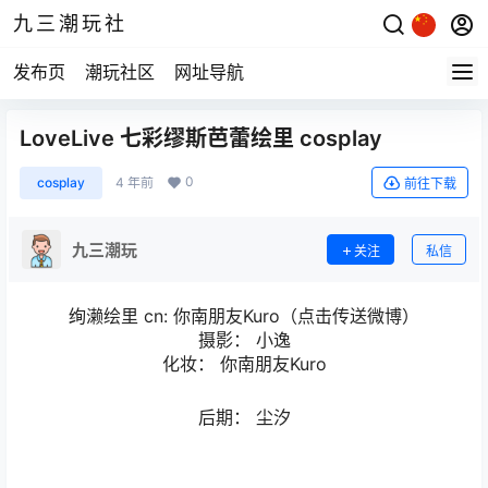
九三潮玩社
发布页
潮玩社区
网址导航
LoveLive 七彩缪斯芭蕾绘里 cosplay
0
cosplay
4 年前
前往下载
九三潮玩
关注
私信
绚濑绘里 cn: 你南朋友Kuro（点击传送微博）
摄影： 小逸
化妆： 你南朋友Kuro
后期： 尘汐