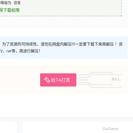
的等级为
游客
得下载权限
为了资源的可持续性，请勿在网盘内解压!!!一定要下载下来再解压 ！资
z，rar等，再进行解压！
给TA打赏
共0人
GalGame