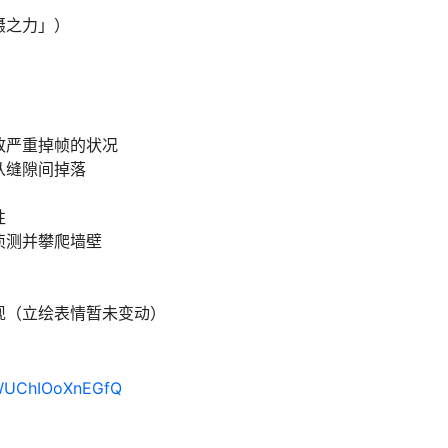
慑之力」）
致严重掉帧的状况
从缝隙间掉落
性
侦测并攀爬墙壁
现（立绘表情暂未变动）
yWUChIOoXnEGfQ