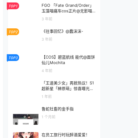
FGO 「Fate Grand/Order」
TOP1
玉藻喵痛车cos正片@无影喵G
host
3 年前
《往事回忆》@蠢沫沫-
TOP2
3 年前
【COS】碧蓝航线 能代@面饼
TOP3
仙儿Mochita
4 年前
「王道美少女」再掀热议！S1
超新星「榊原萌」惊喜曝光
“超近距离” 自拍，抢眼外貌让
1 年前
粉丝大赞：2024 最期待
鲁蛇社畜的金手指
1 个月前
在员工旅行时玩醉酒爱爱！