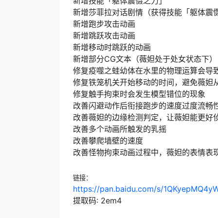
新增技能「躯体震慑之力」
新增莎菲拉对话剧情（获得技能「躯体震
新增跑步攻击动画
新增跳跃攻击动画
新增移动时跳跃的动画
新增部分CG文本（薇妲处于处女状态下）
修复疫噬之蛙幼体在水里的物理运算会导
修复铁笼机关开始移动的时间，避免薇妲
修复触手拘束时会发生模型错位的现象
改善闪避动作后衔接跑步的速度过度流畅
改善薇妲的边缘检测判定，让薇妲能更好
改善多个动画所触发的乳摇
改善攀爬墙壁的速度
改善怪物拘束动画过程中，薇妲的表情表
链接：
https://pan.baidu.com/s/1QKyepMQ4
提取码: 2em4