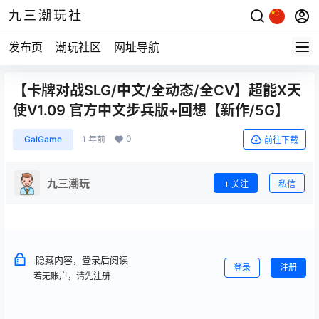
九三潮玩社
发布页
潮玩社区
网址导航
【卡牌对战SLG/中文/全动态/全CV】超能X天
使V1.09 官方中文步兵版+回想【新作/5G】
0
GalGame
1 年前
前往下载
九三潮玩
关注
私信
隐藏内容，登录后阅读
登录
注册
若无账户，请先注册