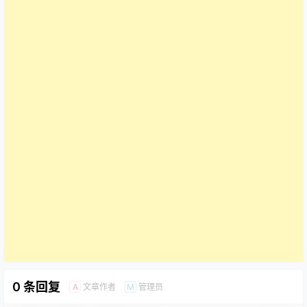
0 条回复
文章作者
管理员
A
M