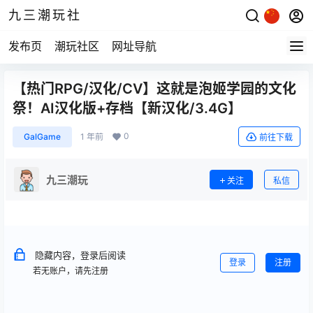
九三潮玩社
发布页
潮玩社区
网址导航
【热门RPG/汉化/CV】这就是泡姬学园的文化
祭！AI汉化版+存档【新汉化/3.4G】
0
GalGame
1 年前
前往下载
九三潮玩
关注
私信
隐藏内容，登录后阅读
登录
注册
若无账户，请先注册