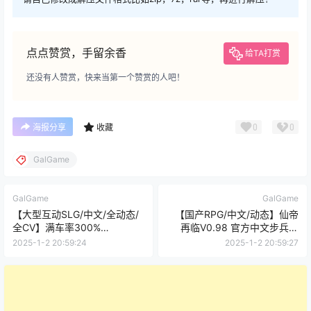
点点赞赏，手留余香
给TA打赏
还没有人赞赏，快来当第一个赞赏的人吧！
0
0
海报分享
收藏
GalGame
GalGame
GalGame
【大型互动SLG/中文/全动态/
【国产RPG/中文/动态】仙帝
全CV】满车率300%
再临V0.98 官方中文步兵版
V2.24.3.4 官方中文版+全
+礼包码【更新/3.8G】
2025-1-2 20:59:24
2025-1-2 20:59:27
DLC【更新/3.1G】