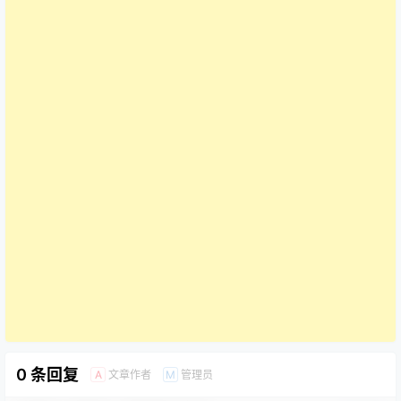
0 条回复
文章作者
管理员
A
M