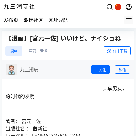
九三潮玩社
发布页
潮玩社区
网址导航
【漫画】[宮元一佐] いいけど、ナイショね
0
漫画
1 年前
前往下载
九三潮玩
关注
私信
共享男友，
跨时代的发明
著者： 宮元一佐
出版社名 ： 茜新社
レーベル： TENMACOMICS G4M