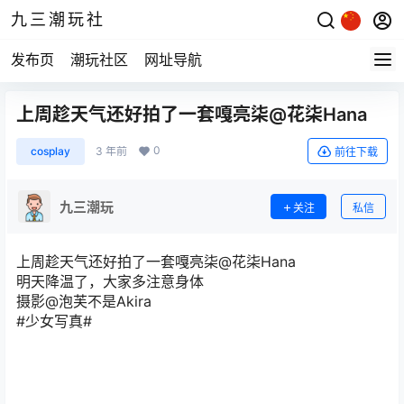
九三潮玩社
发布页
潮玩社区
网址导航
上周趁天气还好拍了一套嘎亮柒@花柒Hana
0
cosplay
3 年前
前往下载
九三潮玩
关注
私信
上周趁天气还好拍了一套嘎亮柒@花柒Hana
明天降温了，大家多注意身体
摄影@泡芙不是Akira
#少女写真#